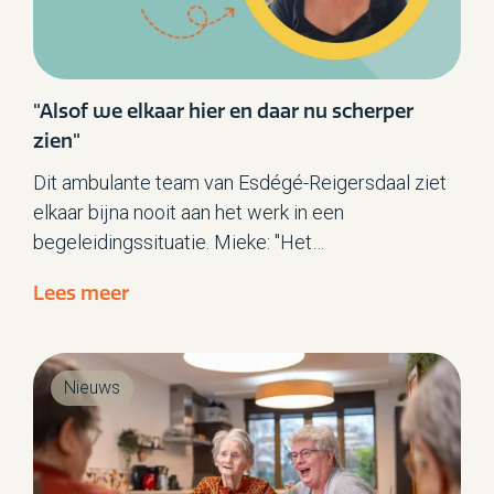
"Alsof we elkaar hier en daar nu scherper
zien"
Dit ambulante team van Esdégé-Reigersdaal ziet
elkaar bijna nooit aan het werk in een
begeleidingssituatie. Mieke: "Het
observatieverslag van het Beelden van Kwaliteit-
Lees meer
traject maakte het werk van m’n collega’s
zichtbaar. Het was ontroerend om terug te lezen
welke rake dingen ze zeiden. Of hoe zorgvuldig ze
Nieuws
hun werk doen…”