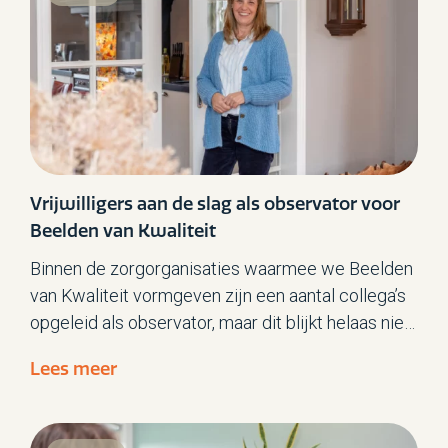
Vrijwilligers aan de slag als observator voor
Beelden van Kwaliteit
Binnen de zorgorganisaties waarmee we Beelden
van Kwaliteit vormgeven zijn een aantal collega’s
opgeleid als observator, maar dit blijkt helaas niet
altijd te combineren met hun andere
Lees meer
werkzaamheden. We zijn daarom op zoek gegaan
naar een nieuwe mogelijkheid: het werven van
vrijwilligers voor deze mooie taak. En met succes!