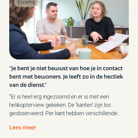
Ervaring
"Je bent je niet bewust van hoe je in contact
bent met bewoners. Je leeft zo in de hectiek
van de dienst."
"Er is heel erg ingezoomd en er is met een
helikopterview gekeken. De 'kanten' zijn los
geobserveerd. Per kant hebben verschillende
observatoren een dagdeel meegelopen, tijdens
Lees meer
verschillende diensten. In de ochtend, tussen de