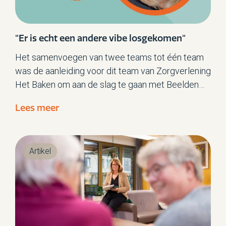
"Er is echt een andere vibe losgekomen"
Het samenvoegen van twee teams tot één team
was de aanleiding voor dit team van Zorgverlening
Het Baken om aan de slag te gaan met Beelden
van Kwaliteit. Communitycoach Hennie Keizer:
Lees meer
“Het ging niet alleen om hoe we als teamleden
goed konden samenwerken, maar ook hoe
bewoners reageren op een grotere groep.”
Artikel