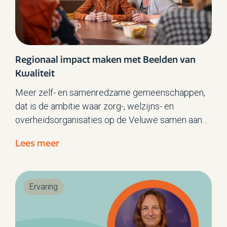
Regionaal impact maken met Beelden van
Kwaliteit
Meer zelf- en samenredzame gemeenschappen,
dat is de ambitie waar zorg-, welzijns- en
overheidsorganisaties op de Veluwe samen aan
werken. Beelden van Kwaliteit is een van de
Lees meer
projecten die bijdraagt aan het verwezenlijken
van deze ambitie. Met als subdoelen binnen dit
project om o.a. te werken aan kwaliteit van leven
Ervaring
en werkplezier in deze regio, meer
zorgorganisaties kennis te laten maken met
Beelden van Kwaliteit maar ook om mensen van