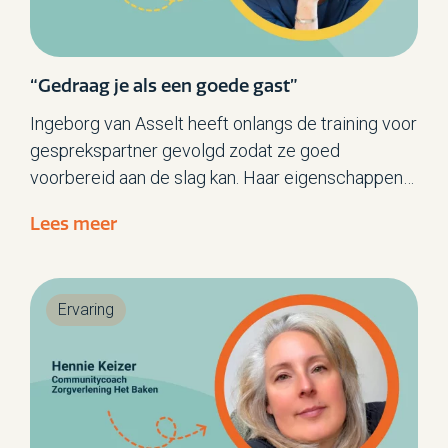
“Gedraag je als een goede gast”
Ingeborg van Asselt heeft onlangs de training voor
gesprekspartner gevolgd zodat ze goed
voorbereid aan de slag kan. Haar eigenschappen
en kwaliteiten kan ze goed inzetten in de rol van
Lees meer
gesprekspartner maar er zijn wel een aantal
significante verschillen. Ingeborg: “Het doel is het
geven van een beeld van de kwaliteit. We werken
Ervaring
niet naar een doel toe. Het beeld is het doel.
Hierbij is de reflectie op basis van feitelijke,
concrete situaties uit het observatieverslag,
leidend.”