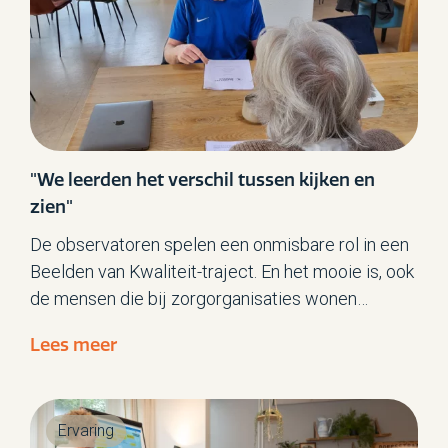
"We leerden het verschil tussen kijken en
zien"
De observatoren spelen een onmisbare rol in een
Beelden van Kwaliteit-traject. En het mooie is, ook
de mensen die bij zorgorganisaties wonen
hebben vaak een goede kijk op zorg. Zoals Daniël.
Lees meer
Hij woont al 30 jaar bij de Raphaëlstichting en
sinds een jaar is hij co-observator bij Beelden van
Kwaliteit-trajecten.
Ervaring