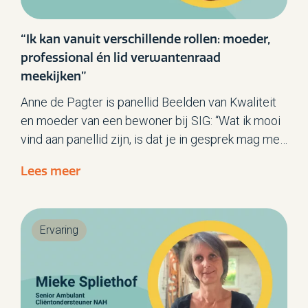
“Ik kan vanuit verschillende rollen: moeder,
professional én lid verwantenraad
meekijken”
Anne de Pagter is panellid Beelden van Kwaliteit
en moeder van een bewoner bij SIG: “Wat ik mooi
vind aan panellid zijn, is dat je in gesprek mag met
het team. Voordat we als panelleden die vragen
Lees meer
op het team loslaten, bespreken we die eerst met
elkaar. Dat is heel leerzaam, want iedereen kijkt
vanuit een andere hoek. Ook houd je elkaar scherp
Ervaring
zodat je de vragen zonder oordeel kunt stellen.”