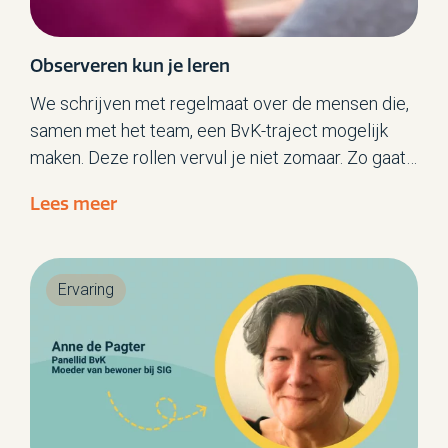
Observeren kun je leren
We schrijven met regelmaat over de mensen die,
samen met het team, een BvK-traject mogelijk
maken. Deze rollen vervul je niet zomaar. Zo gaat
er aan elk van deze rollen een opleiding en/of
Lees meer
intensief oefenen en reflecteren vooraf.
Procesbegeleider Saskia Jordens vertelt over de
opleiding voor observator.
Ervaring