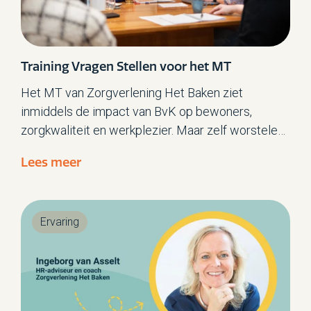
Training Vragen Stellen voor het MT
Het MT van Zorgverlening Het Baken ziet
inmiddels de impact van BvK op bewoners,
zorgkwaliteit en werkplezier. Maar zelf worstelen
ze als MT soms nog met écht luisteren naar
Lees meer
elkaar. Daarom ontwikkelden onze
procesbegeleiders een training Vragen Stellen.
Ervaring