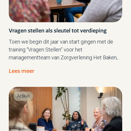
Vragen stellen als sleutel tot verdieping
Toen we begin dit jaar van start gingen met de
training “Vragen Stellen” voor het
managementteam van Zorgverlening Het Baken,
wisten we dat het een waardevol traject kon
Lees meer
worden. Het MT koos er bewust voor om zich als
leergroep aan te melden: een stap die getuigt van
openheid en de wens om te blijven leren.
Artikel