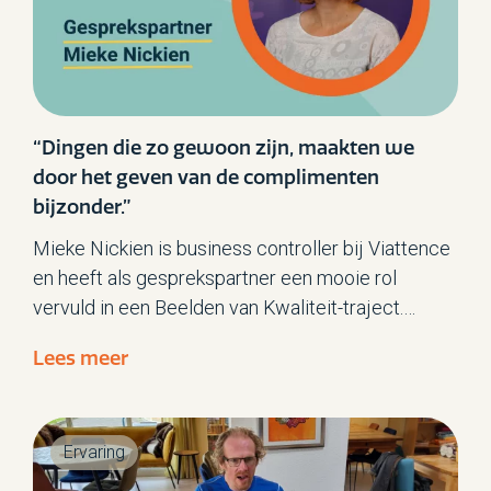
buiten zorgorganisaties actiever te betrekken bij
zorg.
“Dingen die zo gewoon zijn, maakten we
door het geven van de complimenten
bijzonder.”
Mieke Nickien is business controller bij Viattence
en heeft als gesprekspartner een mooie rol
vervuld in een Beelden van Kwaliteit-traject.
Mieke: “Ik heb ondervonden hoe belangrijk het is
Lees meer
dat medewerkers zich gezien voelen en dat ze
kunnen doen wat voor hen belangrijk is.”
Ervaring