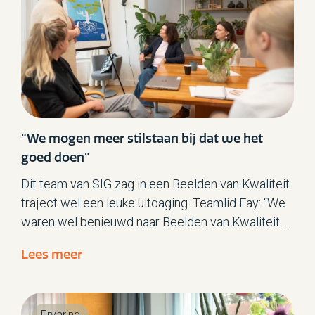
“We mogen meer stilstaan bij dat we het
goed doen”
Dit team van SIG zag in een Beelden van Kwaliteit
traject wel een leuke uitdaging. Teamlid Fay: “We
waren wel benieuwd naar Beelden van Kwaliteit.
We wisten al wel dat we een sterk team zijn en
Lees meer
dat onze lat hoog ligt. Maar we wilden wel weten
wat iemand van buitenaf misschien nog zou zien
ter verbetering. Zodat we daar nog aan konden
Ervaring