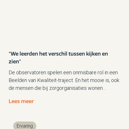
"We leerden het verschil tussen kijken en
zien"
De observatoren spelen een onmisbare rol in een
Beelden van Kwaliteit-traject. En het mooie is, ook
de mensen die bij zorgorganisaties wonen
hebben vaak een goede kijk op zorg. Zoals Daniël.
Lees meer
Hij woont al 30 jaar bij de Raphaëlstichting en
sinds een jaar is hij co-observator bij Beelden van
Kwaliteit-trajecten.
Ervaring