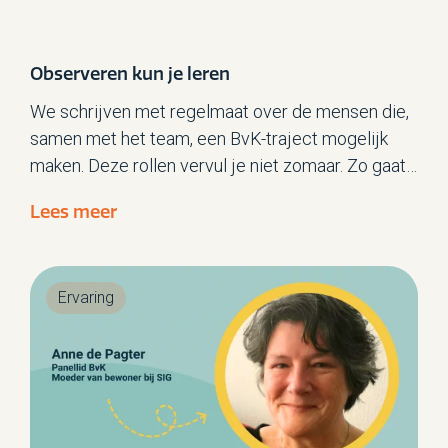
Observeren kun je leren
We schrijven met regelmaat over de mensen die,
samen met het team, een BvK-traject mogelijk
maken. Deze rollen vervul je niet zomaar. Zo gaat
er aan elk van deze rollen een opleiding en/of
Lees meer
intensief oefenen en reflecteren vooraf.
Procesbegeleider Saskia Jordens vertelt over de
opleiding voor observator.
Ervaring