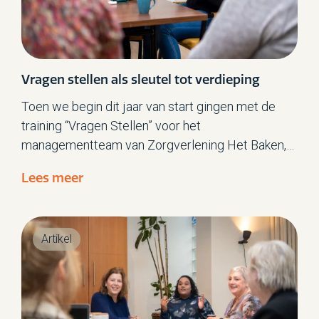
Vragen stellen als sleutel tot verdieping
Toen we begin dit jaar van start gingen met de
training “Vragen Stellen” voor het
managementteam van Zorgverlening Het Baken,
wisten we dat het een waardevol traject kon
Lees meer
worden. Het MT koos er bewust voor om zich als
leergroep aan te melden: een stap die getuigt van
openheid en de wens om te blijven leren.
Artikel