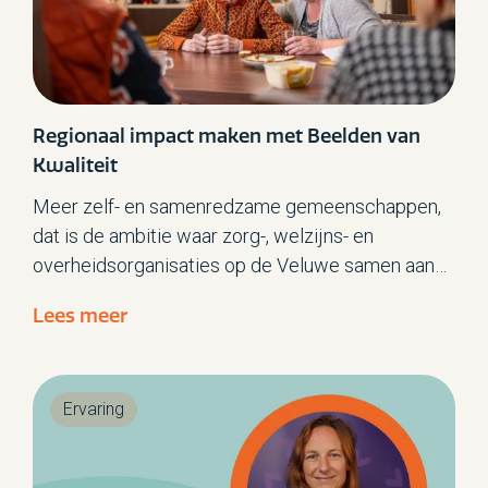
Regionaal impact maken met Beelden van
Kwaliteit
Meer zelf- en samenredzame gemeenschappen,
dat is de ambitie waar zorg-, welzijns- en
overheidsorganisaties op de Veluwe samen aan
werken. Beelden van Kwaliteit is een van de
Lees meer
projecten die bijdraagt aan het verwezenlijken
van deze ambitie. Met als subdoelen binnen dit
project om o.a. te werken aan kwaliteit van leven
Ervaring
en werkplezier in deze regio, meer
zorgorganisaties kennis te laten maken met
Beelden van Kwaliteit maar ook om mensen van