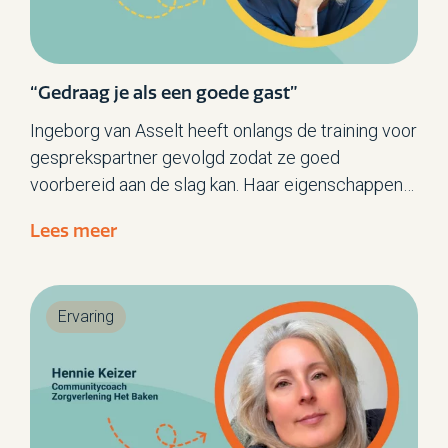
“Gedraag je als een goede gast”
Ingeborg van Asselt heeft onlangs de training voor
gesprekspartner gevolgd zodat ze goed
voorbereid aan de slag kan. Haar eigenschappen
en kwaliteiten kan ze goed inzetten in de rol van
Lees meer
gesprekspartner maar er zijn wel een aantal
significante verschillen. Ingeborg: “Het doel is het
geven van een beeld van de kwaliteit. We werken
Ervaring
niet naar een doel toe. Het beeld is het doel.
Hierbij is de reflectie op basis van feitelijke,
concrete situaties uit het observatieverslag,
leidend.”