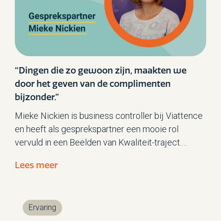
buiten zorgorganisaties actiever te betrekken bij
zorg.
“Dingen die zo gewoon zijn, maakten we
door het geven van de complimenten
bijzonder.”
Mieke Nickien is business controller bij Viattence
en heeft als gesprekspartner een mooie rol
vervuld in een Beelden van Kwaliteit-traject.
Mieke: “Ik heb ondervonden hoe belangrijk het is
Lees meer
dat medewerkers zich gezien voelen en dat ze
kunnen doen wat voor hen belangrijk is.”
Ervaring