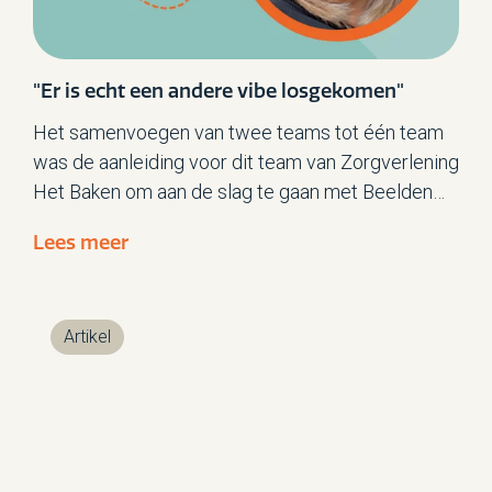
"Er is echt een andere vibe losgekomen"
Het samenvoegen van twee teams tot één team
was de aanleiding voor dit team van Zorgverlening
Het Baken om aan de slag te gaan met Beelden
van Kwaliteit. Communitycoach Hennie Keizer:
Lees meer
“Het ging niet alleen om hoe we als teamleden
goed konden samenwerken, maar ook hoe
bewoners reageren op een grotere groep.”
Artikel