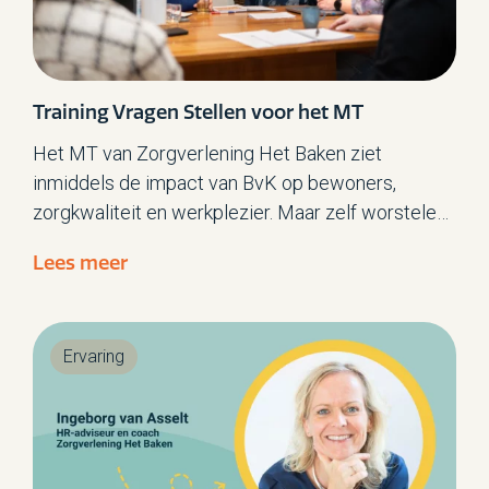
Training Vragen Stellen voor het MT
Het MT van Zorgverlening Het Baken ziet
inmiddels de impact van BvK op bewoners,
zorgkwaliteit en werkplezier. Maar zelf worstelen
ze als MT soms nog met écht luisteren naar
Lees meer
elkaar. Daarom ontwikkelden onze
procesbegeleiders een training Vragen Stellen.
Ervaring