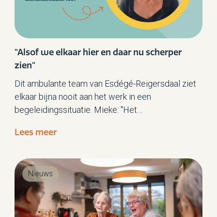
"Alsof we elkaar hier en daar nu scherper
zien"
Dit ambulante team van Esdégé-Reigersdaal ziet
elkaar bijna nooit aan het werk in een
begeleidingssituatie. Mieke: "Het
observatieverslag van het Beelden van Kwaliteit-
Lees meer
traject maakte het werk van m’n collega’s
zichtbaar. Het was ontroerend om terug te lezen
welke rake dingen ze zeiden. Of hoe zorgvuldig ze
Nieuws
hun werk doen…”